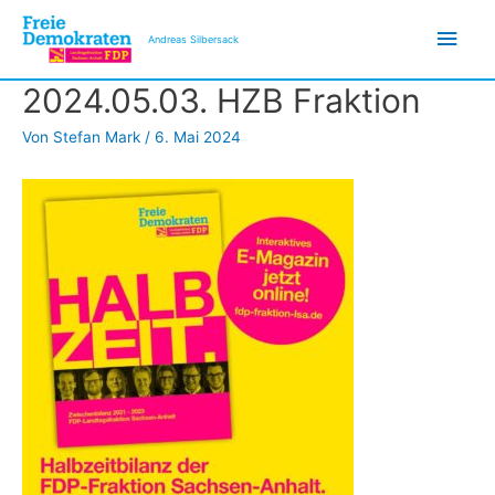
Zum
Hau
Inhalt
Andreas Silbersack
springen
2024.05.03. HZB Fraktion
Von
Stefan Mark
/
6. Mai 2024