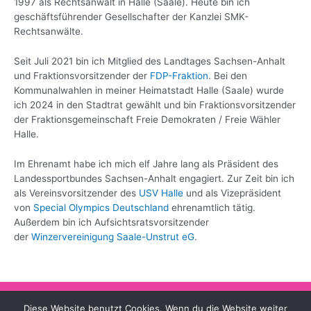
1997 als Rechtsanwalt in Halle (Saale). Heute bin ich
geschäftsführender Gesellschafter der Kanzlei SMK-
Rechtsanwälte.
Seit Juli 2021 bin ich Mitglied des Landtages Sachsen-Anhalt
und Fraktionsvorsitzender der
FDP-Fraktion
. Bei den
Kommunalwahlen in meiner Heimatstadt Halle (Saale) wurde
ich 2024 in den Stadtrat gewählt und bin Fraktionsvorsitzender
der Fraktionsgemeinschaft Freie Demokraten / Freie Wähler
Halle.
Im Ehrenamt habe ich mich elf Jahre lang als Präsident des
Landessportbundes Sachsen-Anhalt engagiert. Zur Zeit bin ich
als Vereinsvorsitzender des
USV Halle
und als Vizepräsident
von
Special Olympics Deutschland
ehrenamtlich tätig.
Außerdem bin ich Aufsichtsratsvorsitzender
der
Winzervereinigung Saale-Unstrut eG
.
Diese Website benutzt Cookies. Wenn du die Website weiter
Impressum
Datenschutzerklärung