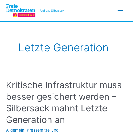
Zum
Hau
Inhalt
Andreas Silbersack
springen
Letzte Generation
Kritische Infrastruktur muss
besser gesichert werden –
Silbersack mahnt Letzte
Generation an
Allgemein
,
Pressemitteilung