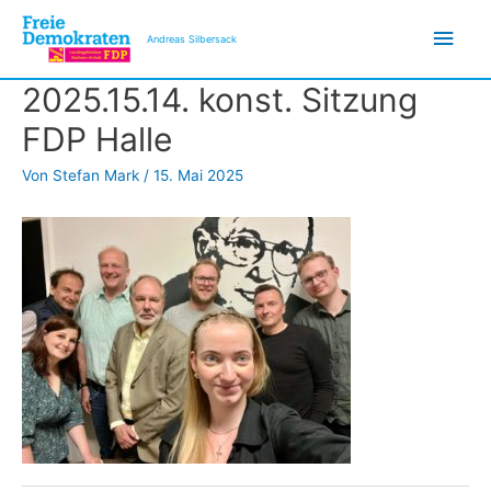
Zum
Hau
Inhalt
Andreas Silbersack
springen
2025.15.14. konst. Sitzung
FDP Halle
Von
Stefan Mark
/
15. Mai 2025