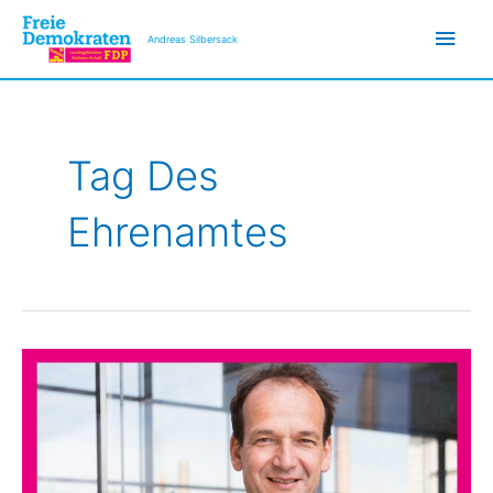
Zum
Hau
Inhalt
Andreas Silbersack
springen
Tag Des
Ehrenamtes